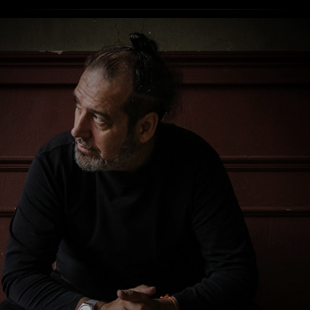
UNIVERSO
Es posible que muchos de ustedes oigan hoy
por primera vez este sorprendente sonido. Lo
hace (con ayuda de un músico, por supuesto)
el hang, uno de los instrumentos de percusión
más jóvenes del mundo.
El hang fue inventado hace sólo dos décadas
por artesanos suizos, que también pusieron en
marcha su delicadísima (aunque, por lo que