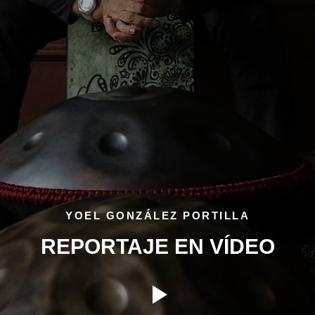
parece, no muy complicada) producción. Es
decir, el hang tiene la misma edad que el siglo
XXI, pero parece que haya llegado hasta
nosotros desde tiempos inmemoriales, desde
la historia milenaria de la música y los sonidos.
Y el sonido que las manos expertas extraen
del hang es un susurro o rumor inconfundible,
profundo, que conmueve el alma. Lo comparan
con sonidos del espacio... Pues bien, es muy
posible que así sea.
YOEL GONZÁLEZ PORTILLA
REPORTAJE EN VÍDEO